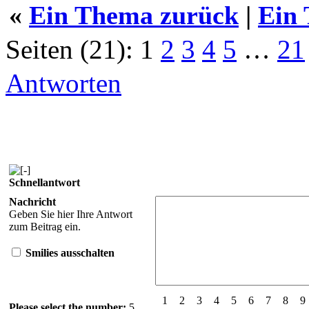
«
Ein Thema zurück
|
Ein
Seiten (21):
1
2
3
4
5
…
21
Antworten
Schnellantwort
Nachricht
Geben Sie hier Ihre Antwort
zum Beitrag ein.
Smilies ausschalten
1
2
3
4
5
6
7
8
9
Please select the number:
5