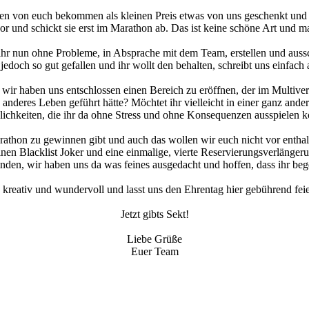
en von euch bekommen als kleinen Preis etwas von uns geschenkt und da
 vor und schickt sie erst im Marathon ab. Das ist keine schöne Art und
 ihr nun ohne Probleme, in Absprache mit dem Team, erstellen und aussc
 jedoch so gut gefallen und ihr wollt den behalten, schreibt uns einfac
r haben uns entschlossen einen Bereich zu eröffnen, der im Multiversu
 anderes Leben geführt hätte? Möchtet ihr vielleicht in einer ganz ander
ichkeiten, die ihr da ohne Stress und ohne Konsequenzen ausspielen k
rathon zu gewinnen gibt und auch das wollen wir euch nicht vor enthal
inen Blacklist Joker und eine einmalige, vierte Reservierungsverlänger
inden, wir haben uns da was feines ausgedacht und hoffen, dass ihr beg
ig, kreativ und wundervoll und lasst uns den Ehrentag hier gebührend feie
Jetzt gibts Sekt!
Liebe Grüße
Euer Team