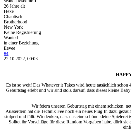
Wanda Maximoff
26 Jahre alt
Hexe
Chaotisch
Brotherhood
New York
Keine Registrierung
Wanted
in einer Beziehung
Eevee
#4
22.10.2022, 00:03
HAPPY
Es ist so weit! Das Whatever it Takes wird heute tatsächlich schon
Geburtstag erlebt und wir sind stolz darauf, dass dieses kleine Bab
Wir feiern unseren Geburtstag mit einem schicken, n
Ausserdem hat die Technik-Fee noch ein neues Plug-In dazu gezaube
stolpert und fällt. Wir denken, dass das eine schöne kleine Spielere
Solltet ihr Vorschläge für diese Random Vorgaben habe, dürft sie d
einf