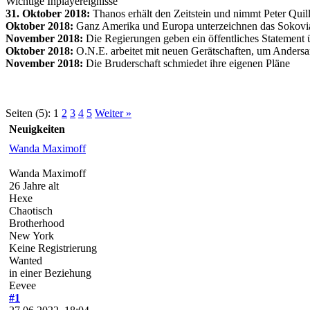
Wichtige Inplayereignisse
31. Oktober 2018:
Thanos erhält den Zeitstein und nimmt Peter Qui
Oktober 2018:
Ganz Amerika und Europa unterzeichnen das Sokov
November 2018:
Die Regierungen geben ein öffentliches Statement ü
Oktober 2018:
O.N.E. arbeitet mit neuen Gerätschaften, um Andersar
November 2018:
Die Bruderschaft schmiedet ihre eigenen Pläne
Seiten (5):
1
2
3
4
5
Weiter »
Neuigkeiten
Wanda Maximoff
Wanda Maximoff
26 Jahre alt
Hexe
Chaotisch
Brotherhood
New York
Keine Registrierung
Wanted
in einer Beziehung
Eevee
#1