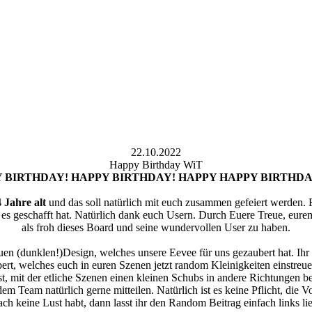
22.10.2022
Happy Birthday WiT
 BIRTHDAY! HAPPY BIRTHDAY! HAPPY HAPPY BIRTHDA
4 Jahre alt
und das soll natürlich mit euch zusammen gefeiert werden. E
y es geschafft hat. Natürlich dank euch Usern. Durch Euere Treue, eurem
als froh dieses Board und seine wundervollen User zu haben.
euen (dunklen!)Design, welches unsere Eevee für uns gezaubert hat. 
rt, welches euch in euren Szenen jetzt random Kleinigkeiten einstreue
i ist, mit der etliche Szenen einen kleinen Schubs in andere Richtungen
em Team natürlich gerne mitteilen. Natürlich ist es keine Pflicht, die 
ach keine Lust habt, dann lasst ihr den Random Beitrag einfach links li