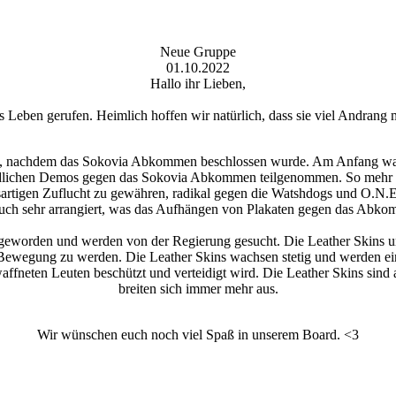
Neue Gruppe
01.10.2022
Hallo ihr Lieben,
s Leben gerufen. Heimlich hoffen wir natürlich, dass sie viel Andran
n, nachdem das Sokovia Abkommen beschlossen wurde. Am Anfang war
ichen Demos gegen das Sokovia Abkommen teilgenommen. So mehr sich d
rsartigen Zuflucht zu gewähren, radikal gegen die Watshdogs und O.N
uch sehr arrangiert, was das Aufhängen von Plakaten gegen das Abk
lig geworden und werden von der Regierung gesucht. Die Leather Skin
r Bewegung zu werden. Die Leather Skins wachsen stetig und werden ei
eten Leuten beschützt und verteidigt wird. Die Leather Skins sind al
breiten sich immer mehr aus.
Wir wünschen euch noch viel Spaß in unserem Board. <3