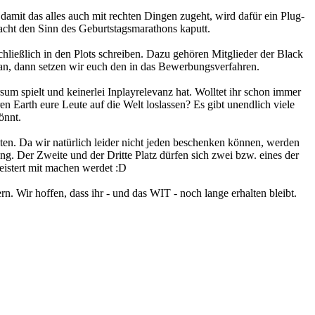
mit das alles auch mit rechten Dingen zugeht, wird dafür ein Plug-
 macht den Sinn des Geburtstagsmarathons kaputt.
hließlich in den Plots schreiben. Dazu gehören Mitglieder der Black
h an, dann setzen wir euch den in das Bewerbungsverfahren.
m spielt und keinerlei Inplayrelevanz hat. Wolltet ihr schon immer
en Earth eure Leute auf die Welt loslassen? Es gibt unendlich viele
önnt.
ten. Da wir natürlich leider nicht jeden beschenken können, werden
ung. Der Zweite und der Dritte Platz dürfen sich zwei bzw. eines der
eistert mit machen werdet :D
rn. Wir hoffen, dass ihr - und das WIT - noch lange erhalten bleibt.