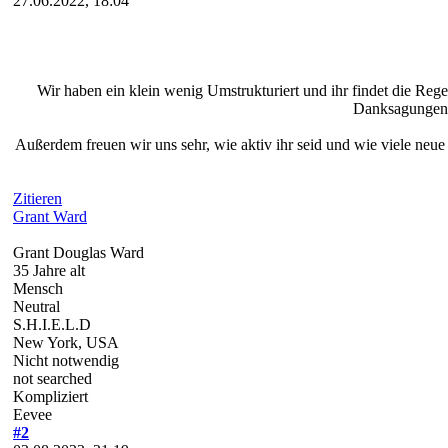
27.06.2022, 18:04
Wir haben ein klein wenig Umstrukturiert und ihr findet die Reg
Danksagungen e
Außerdem freuen wir uns sehr, wie aktiv ihr seid und wie viele neu
Zitieren
Grant Ward
Grant Douglas Ward
35 Jahre alt
Mensch
Neutral
S.H.I.E.L.D
New York, USA
Nicht notwendig
not searched
Kompliziert
Eevee
#2