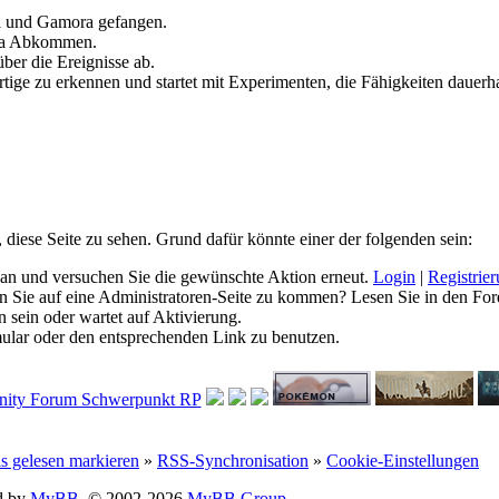
ll und Gamora gefangen.
ia Abkommen.
ber die Ereignisse ab.
tige zu erkennen und startet mit Experimenten, die Fähigkeiten dauerha
, diese Seite zu sehen. Grund dafür könnte einer der folgenden sein:
ich an und versuchen Sie die gewünschte Aktion erneut.
Login
|
Registrie
hen Sie auf eine Administratoren-Seite zu kommen? Lesen Sie in den For
 sein oder wartet auf Aktivierung.
rmular oder den entsprechenden Link zu benutzen.
ls gelesen markieren
»
RSS-Synchronisation
»
Cookie-Einstellungen
d by
MyBB
, © 2002-2026
MyBB Group
.