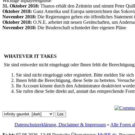
Wichtige Inplayereignisse
31. Oktober 2018:
Thanos erhält den Zeitstein und nimmt Peter Qui
Oktober 2018:
Ganz Amerika und Europa unterzeichnen das Sokov
November 2018:
Die Regierungen geben ein öffentliches Statement ü
Oktober 2018:
O.N.E. arbeitet mit neuen Gerätschaften, um Andersar
November 2018:
Die Bruderschaft schmiedet ihre eigenen Pläne
WHATEVER IT TAKES
Sie sind entweder nicht eingeloggt oder Ihnen fehlt die Berechtigung
Sie sind nicht eingeloggt oder registriert. Bitte melden Sie s
Ihnen fehlt die Berechtigung, diese Seite zu betreten. Versuc
Ihr Account könnte durch den Administrator deaktiviert worden
Sie rufen diese Seite direkt auf, anstatt das entsprechende Fo
Datenschutzerklärung, Disclaimer & Impressum
»
Alle Foren a
Es ist:
07.08.2026, 12:48
Deutsche Übersetzung:
MyBB.de
, Powere