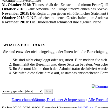
Wichtige Inplayereignisse
31. Oktober 2018:
Thanos erhält den Zeitstein und nimmt Peter Qui
Oktober 2018:
Ganz Amerika und Europa unterzeichnen das Sokov
November 2018:
Die Regierungen geben ein öffentliches Statement ü
Oktober 2018:
O.N.E. arbeitet mit neuen Gerätschaften, um Andersar
November 2018:
Die Bruderschaft schmiedet ihre eigenen Pläne
WHATEVER IT TAKES
Sie sind entweder nicht eingeloggt oder Ihnen fehlt die Berechtigung
Sie sind nicht eingeloggt oder registriert. Bitte melden Sie s
Ihnen fehlt die Berechtigung, diese Seite zu betreten. Versuc
Ihr Account könnte durch den Administrator deaktiviert worden
Sie rufen diese Seite direkt auf, anstatt das entsprechende Fo
Datenschutzerklärung, Disclaimer & Impressum
»
Alle Foren a
Es ist:
07.08.2026, 04:21
Deutsche Übersetzung:
MyBB.de
, Powere