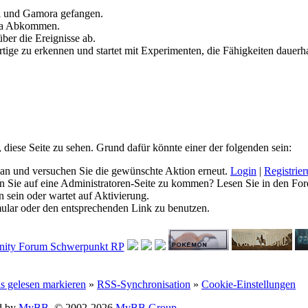
ll und Gamora gefangen.
ia Abkommen.
ber die Ereignisse ab.
tige zu erkennen und startet mit Experimenten, die Fähigkeiten dauerha
, diese Seite zu sehen. Grund dafür könnte einer der folgenden sein:
ich an und versuchen Sie die gewünschte Aktion erneut.
Login
|
Registrie
hen Sie auf eine Administratoren-Seite zu kommen? Lesen Sie in den For
 sein oder wartet auf Aktivierung.
rmular oder den entsprechenden Link zu benutzen.
ls gelesen markieren
»
RSS-Synchronisation
»
Cookie-Einstellungen
d by
MyBB
, © 2002-2026
MyBB Group
.