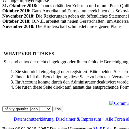
Wichtige Inplayereignisse
31. Oktober 2018:
Thanos erhält den Zeitstein und nimmt Peter Qui
Oktober 2018:
Ganz Amerika und Europa unterzeichnen das Sokov
November 2018:
Die Regierungen geben ein öffentliches Statement ü
Oktober 2018:
O.N.E. arbeitet mit neuen Gerätschaften, um Andersar
November 2018:
Die Bruderschaft schmiedet ihre eigenen Pläne
WHATEVER IT TAKES
Sie sind entweder nicht eingeloggt oder Ihnen fehlt die Berechtigung
Sie sind nicht eingeloggt oder registriert. Bitte melden Sie s
Ihnen fehlt die Berechtigung, diese Seite zu betreten. Versuc
Ihr Account könnte durch den Administrator deaktiviert worden
Sie rufen diese Seite direkt auf, anstatt das entsprechende Fo
Datenschutzerklärung, Disclaimer & Impressum
»
Alle Foren a
Es ist:
06.08.2026, 20:57
Deutsche Übersetzung:
MyBB.de
, Powere