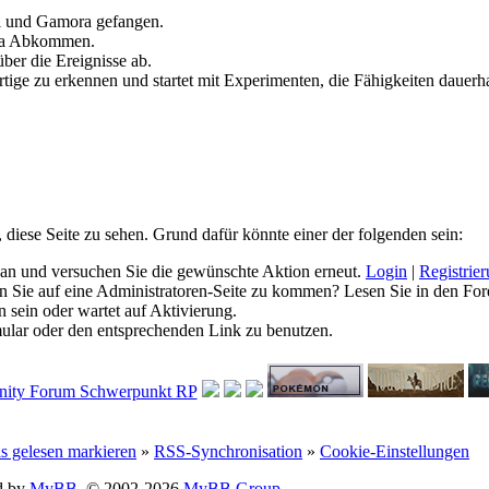
ll und Gamora gefangen.
ia Abkommen.
ber die Ereignisse ab.
tige zu erkennen und startet mit Experimenten, die Fähigkeiten dauerha
, diese Seite zu sehen. Grund dafür könnte einer der folgenden sein:
ich an und versuchen Sie die gewünschte Aktion erneut.
Login
|
Registrie
hen Sie auf eine Administratoren-Seite zu kommen? Lesen Sie in den For
 sein oder wartet auf Aktivierung.
rmular oder den entsprechenden Link zu benutzen.
ls gelesen markieren
»
RSS-Synchronisation
»
Cookie-Einstellungen
d by
MyBB
, © 2002-2026
MyBB Group
.