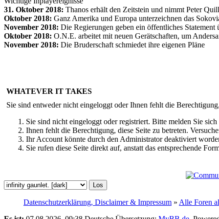
Wichtige Inplayereignisse
31. Oktober 2018:
Thanos erhält den Zeitstein und nimmt Peter Qui
Oktober 2018:
Ganz Amerika und Europa unterzeichnen das Sokov
November 2018:
Die Regierungen geben ein öffentliches Statement ü
Oktober 2018:
O.N.E. arbeitet mit neuen Gerätschaften, um Andersar
November 2018:
Die Bruderschaft schmiedet ihre eigenen Pläne
WHATEVER IT TAKES
Sie sind entweder nicht eingeloggt oder Ihnen fehlt die Berechtigung
Sie sind nicht eingeloggt oder registriert. Bitte melden Sie s
Ihnen fehlt die Berechtigung, diese Seite zu betreten. Versuc
Ihr Account könnte durch den Administrator deaktiviert worden
Sie rufen diese Seite direkt auf, anstatt das entsprechende Fo
Datenschutzerklärung, Disclaimer & Impressum
»
Alle Foren a
Es ist:
07.08.2026, 09:38
Deutsche Übersetzung:
MyBB.de
, Powere