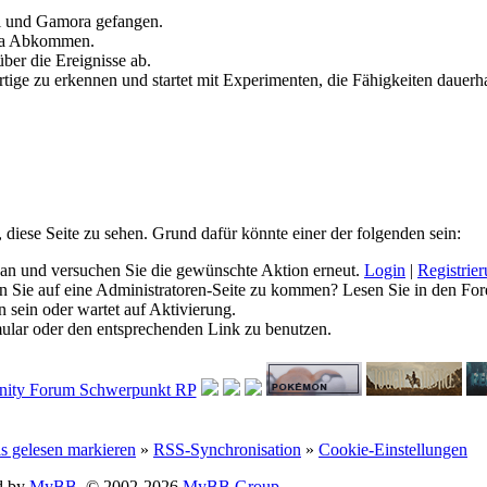
ll und Gamora gefangen.
ia Abkommen.
ber die Ereignisse ab.
tige zu erkennen und startet mit Experimenten, die Fähigkeiten dauerha
, diese Seite zu sehen. Grund dafür könnte einer der folgenden sein:
ich an und versuchen Sie die gewünschte Aktion erneut.
Login
|
Registrie
hen Sie auf eine Administratoren-Seite zu kommen? Lesen Sie in den For
 sein oder wartet auf Aktivierung.
rmular oder den entsprechenden Link zu benutzen.
ls gelesen markieren
»
RSS-Synchronisation
»
Cookie-Einstellungen
d by
MyBB
, © 2002-2026
MyBB Group
.