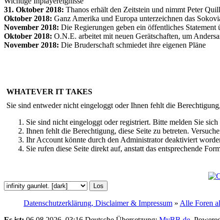
Wichtige Inplayereignisse
31. Oktober 2018:
Thanos erhält den Zeitstein und nimmt Peter Qui
Oktober 2018:
Ganz Amerika und Europa unterzeichnen das Sokov
November 2018:
Die Regierungen geben ein öffentliches Statement ü
Oktober 2018:
O.N.E. arbeitet mit neuen Gerätschaften, um Andersar
November 2018:
Die Bruderschaft schmiedet ihre eigenen Pläne
WHATEVER IT TAKES
Sie sind entweder nicht eingeloggt oder Ihnen fehlt die Berechtigung
Sie sind nicht eingeloggt oder registriert. Bitte melden Sie s
Ihnen fehlt die Berechtigung, diese Seite zu betreten. Versuc
Ihr Account könnte durch den Administrator deaktiviert worden
Sie rufen diese Seite direkt auf, anstatt das entsprechende Fo
Datenschutzerklärung, Disclaimer & Impressum
»
Alle Foren a
Es ist:
06.08.2026, 03:16
Deutsche Übersetzung:
MyBB.de
, Powere