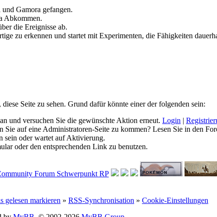
ll und Gamora gefangen.
ia Abkommen.
ber die Ereignisse ab.
tige zu erkennen und startet mit Experimenten, die Fähigkeiten dauerha
, diese Seite zu sehen. Grund dafür könnte einer der folgenden sein:
ich an und versuchen Sie die gewünschte Aktion erneut.
Login
|
Registrie
hen Sie auf eine Administratoren-Seite zu kommen? Lesen Sie in den For
 sein oder wartet auf Aktivierung.
rmular oder den entsprechenden Link zu benutzen.
ls gelesen markieren
»
RSS-Synchronisation
»
Cookie-Einstellungen
d by
MyBB
, © 2002-2026
MyBB Group
.