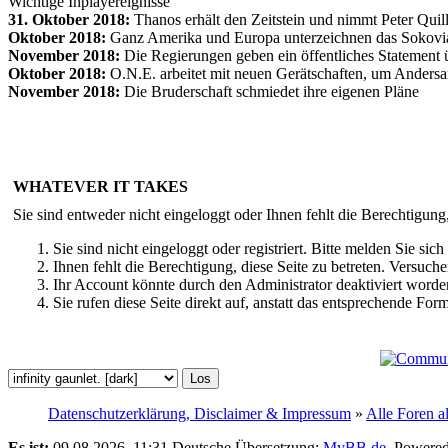
Wichtige Inplayereignisse
31. Oktober 2018:
Thanos erhält den Zeitstein und nimmt Peter Qui
Oktober 2018:
Ganz Amerika und Europa unterzeichnen das Sokov
November 2018:
Die Regierungen geben ein öffentliches Statement ü
Oktober 2018:
O.N.E. arbeitet mit neuen Gerätschaften, um Andersar
November 2018:
Die Bruderschaft schmiedet ihre eigenen Pläne
WHATEVER IT TAKES
Sie sind entweder nicht eingeloggt oder Ihnen fehlt die Berechtigung
Sie sind nicht eingeloggt oder registriert. Bitte melden Sie s
Ihnen fehlt die Berechtigung, diese Seite zu betreten. Versuc
Ihr Account könnte durch den Administrator deaktiviert worden
Sie rufen diese Seite direkt auf, anstatt das entsprechende Fo
Datenschutzerklärung, Disclaimer & Impressum
»
Alle Foren a
Es ist:
09.08.2026, 11:31
Deutsche Übersetzung:
MyBB.de
, Powere