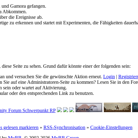
ll und Gamora gefangen.
ia Abkommen.
ber die Ereignisse ab.
tige zu erkennen und startet mit Experimenten, die Fähigkeiten dauerha
, diese Seite zu sehen. Grund dafür könnte einer der folgenden sein:
ich an und versuchen Sie die gewünschte Aktion erneut.
Login
|
Registrie
hen Sie auf eine Administratoren-Seite zu kommen? Lesen Sie in den For
 sein oder wartet auf Aktivierung.
rmular oder den entsprechenden Link zu benutzen.
ls gelesen markieren
»
RSS-Synchronisation
»
Cookie-Einstellungen
d by
MyBB
, © 2002-2026
MyBB Group
.