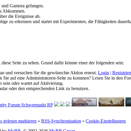
ll und Gamora gefangen.
ia Abkommen.
ber die Ereignisse ab.
tige zu erkennen und startet mit Experimenten, die Fähigkeiten dauerha
, diese Seite zu sehen. Grund dafür könnte einer der folgenden sein:
ich an und versuchen Sie die gewünschte Aktion erneut.
Login
|
Registrie
hen Sie auf eine Administratoren-Seite zu kommen? Lesen Sie in den For
 sein oder wartet auf Aktivierung.
rmular oder den entsprechenden Link zu benutzen.
ls gelesen markieren
»
RSS-Synchronisation
»
Cookie-Einstellungen
d by
MyBB
, © 2002-2026
MyBB Group
.