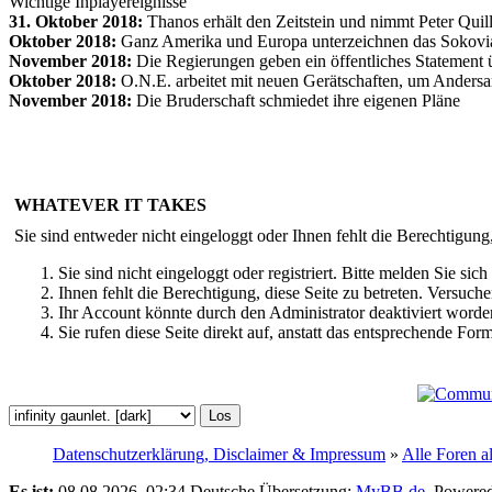
Wichtige Inplayereignisse
31. Oktober 2018:
Thanos erhält den Zeitstein und nimmt Peter Qui
Oktober 2018:
Ganz Amerika und Europa unterzeichnen das Sokov
November 2018:
Die Regierungen geben ein öffentliches Statement ü
Oktober 2018:
O.N.E. arbeitet mit neuen Gerätschaften, um Andersar
November 2018:
Die Bruderschaft schmiedet ihre eigenen Pläne
WHATEVER IT TAKES
Sie sind entweder nicht eingeloggt oder Ihnen fehlt die Berechtigung
Sie sind nicht eingeloggt oder registriert. Bitte melden Sie s
Ihnen fehlt die Berechtigung, diese Seite zu betreten. Versuc
Ihr Account könnte durch den Administrator deaktiviert worden
Sie rufen diese Seite direkt auf, anstatt das entsprechende Fo
Datenschutzerklärung, Disclaimer & Impressum
»
Alle Foren a
Es ist:
08.08.2026, 02:34
Deutsche Übersetzung:
MyBB.de
, Powere