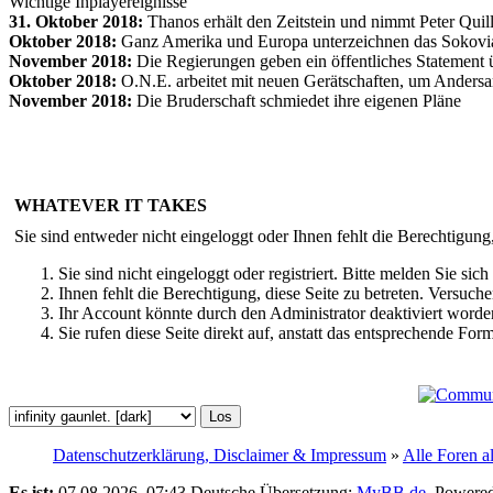
Wichtige Inplayereignisse
31. Oktober 2018:
Thanos erhält den Zeitstein und nimmt Peter Qui
Oktober 2018:
Ganz Amerika und Europa unterzeichnen das Sokov
November 2018:
Die Regierungen geben ein öffentliches Statement ü
Oktober 2018:
O.N.E. arbeitet mit neuen Gerätschaften, um Andersar
November 2018:
Die Bruderschaft schmiedet ihre eigenen Pläne
WHATEVER IT TAKES
Sie sind entweder nicht eingeloggt oder Ihnen fehlt die Berechtigung
Sie sind nicht eingeloggt oder registriert. Bitte melden Sie s
Ihnen fehlt die Berechtigung, diese Seite zu betreten. Versuc
Ihr Account könnte durch den Administrator deaktiviert worden
Sie rufen diese Seite direkt auf, anstatt das entsprechende Fo
Datenschutzerklärung, Disclaimer & Impressum
»
Alle Foren a
Es ist:
07.08.2026, 07:43
Deutsche Übersetzung:
MyBB.de
, Powere