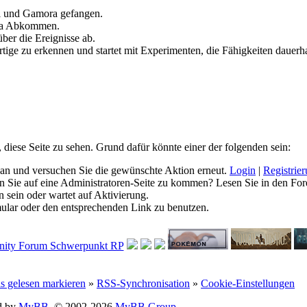
ll und Gamora gefangen.
ia Abkommen.
ber die Ereignisse ab.
tige zu erkennen und startet mit Experimenten, die Fähigkeiten dauerha
, diese Seite zu sehen. Grund dafür könnte einer der folgenden sein:
ich an und versuchen Sie die gewünschte Aktion erneut.
Login
|
Registrie
hen Sie auf eine Administratoren-Seite zu kommen? Lesen Sie in den For
 sein oder wartet auf Aktivierung.
rmular oder den entsprechenden Link zu benutzen.
ls gelesen markieren
»
RSS-Synchronisation
»
Cookie-Einstellungen
d by
MyBB
, © 2002-2026
MyBB Group
.