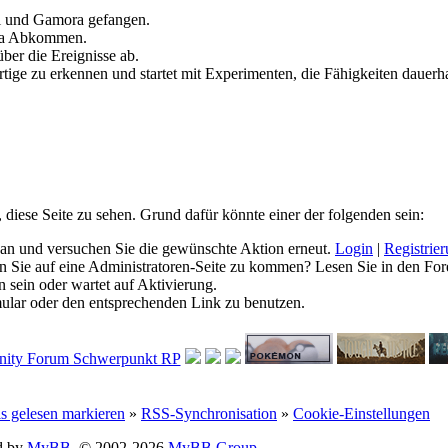
ll und Gamora gefangen.
ia Abkommen.
ber die Ereignisse ab.
tige zu erkennen und startet mit Experimenten, die Fähigkeiten dauerha
, diese Seite zu sehen. Grund dafür könnte einer der folgenden sein:
ich an und versuchen Sie die gewünschte Aktion erneut.
Login
|
Registrie
hen Sie auf eine Administratoren-Seite zu kommen? Lesen Sie in den For
 sein oder wartet auf Aktivierung.
rmular oder den entsprechenden Link zu benutzen.
ls gelesen markieren
»
RSS-Synchronisation
»
Cookie-Einstellungen
d by
MyBB
, © 2002-2026
MyBB Group
.