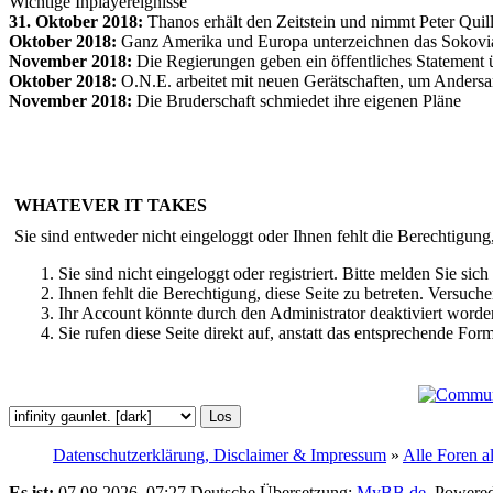
Wichtige Inplayereignisse
31. Oktober 2018:
Thanos erhält den Zeitstein und nimmt Peter Qui
Oktober 2018:
Ganz Amerika und Europa unterzeichnen das Sokov
November 2018:
Die Regierungen geben ein öffentliches Statement ü
Oktober 2018:
O.N.E. arbeitet mit neuen Gerätschaften, um Andersar
November 2018:
Die Bruderschaft schmiedet ihre eigenen Pläne
WHATEVER IT TAKES
Sie sind entweder nicht eingeloggt oder Ihnen fehlt die Berechtigung
Sie sind nicht eingeloggt oder registriert. Bitte melden Sie s
Ihnen fehlt die Berechtigung, diese Seite zu betreten. Versuc
Ihr Account könnte durch den Administrator deaktiviert worden
Sie rufen diese Seite direkt auf, anstatt das entsprechende Fo
Datenschutzerklärung, Disclaimer & Impressum
»
Alle Foren a
Es ist:
07.08.2026, 07:27
Deutsche Übersetzung:
MyBB.de
, Powere