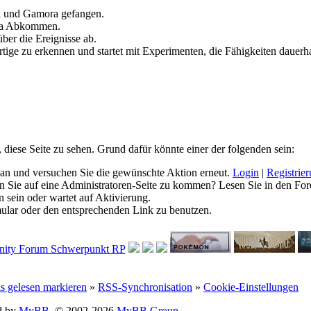
ll und Gamora gefangen.
ia Abkommen.
ber die Ereignisse ab.
tige zu erkennen und startet mit Experimenten, die Fähigkeiten dauerha
, diese Seite zu sehen. Grund dafür könnte einer der folgenden sein:
ich an und versuchen Sie die gewünschte Aktion erneut.
Login
|
Registrie
hen Sie auf eine Administratoren-Seite zu kommen? Lesen Sie in den For
 sein oder wartet auf Aktivierung.
rmular oder den entsprechenden Link zu benutzen.
ls gelesen markieren
»
RSS-Synchronisation
»
Cookie-Einstellungen
d by
MyBB
, © 2002-2026
MyBB Group
.