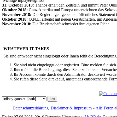
Wichtige Inplayereignisse
31. Oktober 2018:
Thanos erhält den Zeitstein und nimmt Peter Qui
Oktober 2018:
Ganz Amerika und Europa unterzeichnen das Sokov
November 2018:
Die Regierungen geben ein öffentliches Statement ü
Oktober 2018:
O.N.E. arbeitet mit neuen Gerätschaften, um Andersar
November 2018:
Die Bruderschaft schmiedet ihre eigenen Pläne
WHATEVER IT TAKES
Sie sind entweder nicht eingeloggt oder Ihnen fehlt die Berechtigung
Sie sind nicht eingeloggt oder registriert. Bitte melden Sie s
Ihnen fehlt die Berechtigung, diese Seite zu betreten. Versuc
Ihr Account könnte durch den Administrator deaktiviert worden
Sie rufen diese Seite direkt auf, anstatt das entsprechende Fo
Datenschutzerklärung, Disclaimer & Impressum
»
Alle Foren a
Es ist:
07.08.2026, 20:10
Deutsche Übersetzung:
MyBB.de
, Powere