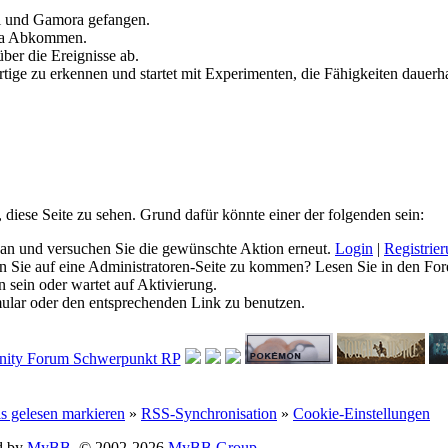
ll und Gamora gefangen.
ia Abkommen.
ber die Ereignisse ab.
tige zu erkennen und startet mit Experimenten, die Fähigkeiten dauerha
, diese Seite zu sehen. Grund dafür könnte einer der folgenden sein:
ich an und versuchen Sie die gewünschte Aktion erneut.
Login
|
Registrie
hen Sie auf eine Administratoren-Seite zu kommen? Lesen Sie in den For
 sein oder wartet auf Aktivierung.
rmular oder den entsprechenden Link zu benutzen.
ls gelesen markieren
»
RSS-Synchronisation
»
Cookie-Einstellungen
d by
MyBB
, © 2002-2026
MyBB Group
.