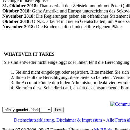
Wichtige Inplayereignisse
31. Oktober 2018:
Thanos erhält den Zeitstein und nimmt Peter Qui
Oktober 2018:
Ganz Amerika und Europa unterzeichnen das Sokov
November 2018:
Die Regierungen geben ein öffentliches Statement ü
Oktober 2018:
O.N.E. arbeitet mit neuen Gerätschaften, um Andersar
November 2018:
Die Bruderschaft schmiedet ihre eigenen Pläne
WHATEVER IT TAKES
Sie sind entweder nicht eingeloggt oder Ihnen fehlt die Berechtigung
Sie sind nicht eingeloggt oder registriert. Bitte melden Sie s
Ihnen fehlt die Berechtigung, diese Seite zu betreten. Versuc
Ihr Account könnte durch den Administrator deaktiviert worden
Sie rufen diese Seite direkt auf, anstatt das entsprechende Fo
Datenschutzerklärung, Disclaimer & Impressum
»
Alle Foren a
Es ist:
07.08.2026, 09:47
Deutsche Übersetzung:
MyBB.de
, Powere