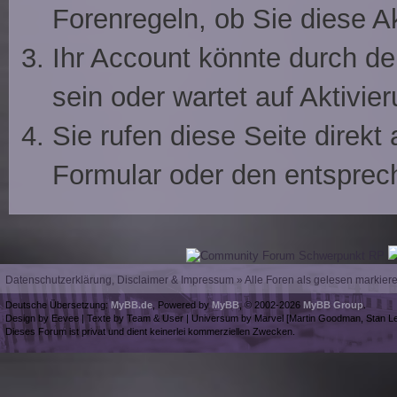
Forenregeln, ob Sie diese A
Ihr Account könnte durch de
sein oder wartet auf Aktivier
Sie rufen diese Seite direkt
Formular oder den entsprec
Datenschutzerklärung, Disclaimer & Impressum
»
Alle Foren als gelesen markier
Deutsche Übersetzung:
MyBB.de
, Powered by
MyBB
, © 2002-2026
MyBB Group
.
Design by Eevee | Texte by Team & User | Universum by Marvel [Martin Goodman, Stan Le
Dieses Forum ist privat und dient keinerlei kommerziellen Zwecken.