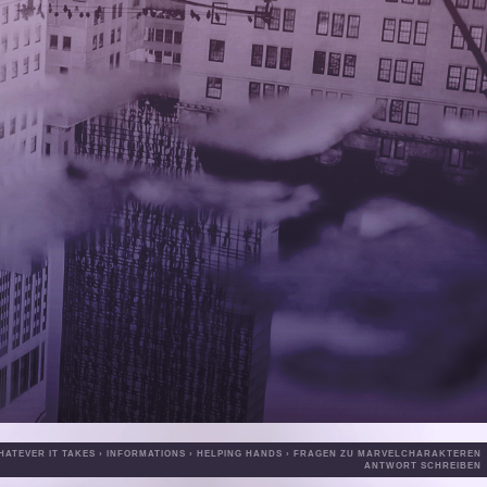
HATEVER IT TAKES
›
INFORMATIONS
›
H
ELPING HANDS
›
FRAGEN ZU MARVELCHARAKTEREN
ANTWORT SCHREIBEN