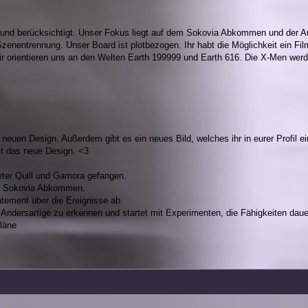
t und berücksichtigt. Unser Fokus liegt auf dem Sokovia Abkommen und der A
enentrennung. Unser Board ist plotbezogen. Ihr habt die Möglichkeit ein Fi
ir orientieren uns an den Welten Earth 199999 und Earth 616. Die X-Men werd
neuen Design. Außerdem gibt es ein neues Bild, welches ihr in eurer Profil ein
llt das neue Design. <3
eter Quill und Gamora gefangen.
s Sokovia Abkommen.
tement über die Ereignisse ab.
Andersartige zu erkennen und startet mit Experimenten, die Fähigkeiten daue
läne