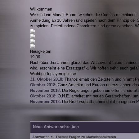
Willkommen
Wir sind ein Marvel Board, welches die Comics miteinbinde
Anmeldung ab 18 Jahren und spielen nach dem Prinzip der Sz
zu spielen. Freierfundene Charaktere sind gerne gesehen. W
Neuigkeiten
19.06
Nach über drei Jahren glänzt das Whatever it takes in einem 
wird, erscheint eine Ersatzgrafik. Wir hoffen sehr, euch gefä
Wichtige Inplayereignisse
31. Oktober 2018:
Thanos erhält den Zeitstein und nimmt P
Oktober 2018:
Ganz Amerika und Europa unterzeichnen da
November 2018:
Die Regierungen geben ein öffentliches Sta
Oktober 2018:
O.N.E. arbeitet mit neuen Gerätschaften, um 
November 2018:
Die Bruderschaft schmiedet ihre eigenen P
Neue Antwort schreiben
Antworten zu Thema: Fragen zu Marvelcharakteren