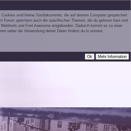
t. Cookies sind kleine Textdokumente, die auf deinem Computer gespeichert
sem Forum speichern auch die spezifischen Themen, die du gelesen hast und
ogle Webfonts und Font Awesome eingebunden. Dadurch kommt es zu einer
nen ueber die Verwendung deiner Daten findest du in unserer