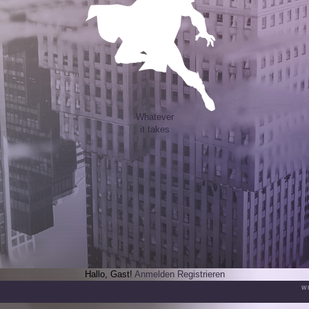
Whatever
it takes
Hallo, Gast!
Anmelden
Registrieren
W