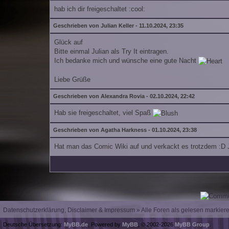
hab ich dir freigeschaltet :cool:
Geschrieben von Julian Keller - 11.10.2024, 23:35
Glück auf
Bitte einmal Julian als Try It eintragen.
Ich bedanke mich und wünsche eine gute Nacht
Liebe Grüße
Geschrieben von Alexandra Rovia - 02.10.2024, 22:42
Hab sie freigeschaltet, viel Spaß
Geschrieben von Agatha Harkness - 01.10.2024, 23:38
Hat man das Comic Wiki auf und verkackt es trotzdem :D Je
Datenschutzerklärung, Disclaimer & Impressum
»
Alle Foren als gelesen markier
Deutsche Übersetzung:
MyBB.de
, Powered by
MyBB
, © 2002-2026
MyBB Group
.