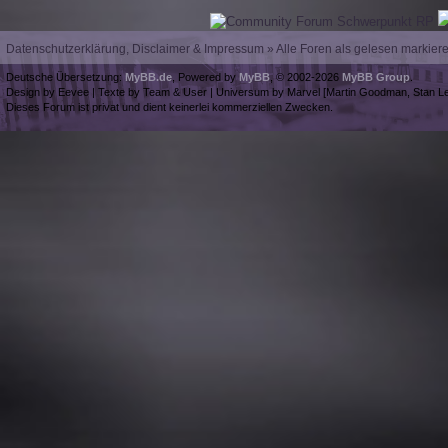
Datenschutzerklärung, Disclaimer & Impressum
»
Alle Foren als gelesen markier
Deutsche Übersetzung:
MyBB.de
, Powered by
MyBB
, © 2002-2026
MyBB Group
.
Design by Eevee | Texte by Team & User | Universum by Marvel [Martin Goodman, Stan Le
Dieses Forum ist privat und dient keinerlei kommerziellen Zwecken.