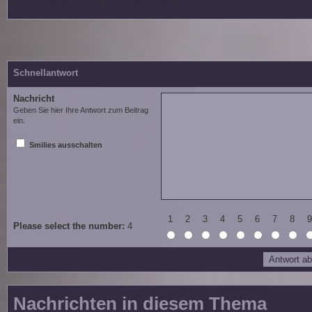
«
Ein Thema zurück
|
Ein Thema vor
»
Schnellantwort
Nachricht
Geben Sie hier Ihre Antwort zum Beitrag
ein.
Smilies ausschalten
1
2
3
4
5
6
7
8
9
Please select the number:
4
Nachrichten in diesem Thema