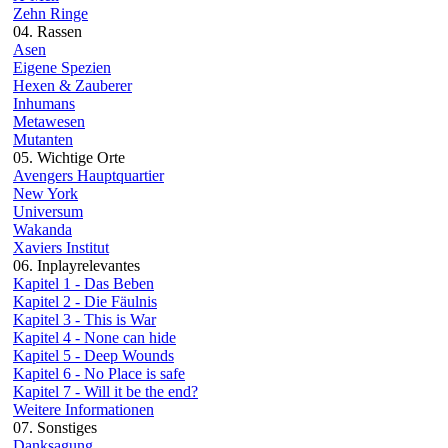
Zehn Ringe
04. Rassen
Asen
Eigene Spezien
Hexen & Zauberer
Inhumans
Metawesen
Mutanten
05. Wichtige Orte
Avengers Hauptquartier
New York
Universum
Wakanda
Xaviers Institut
06. Inplayrelevantes
Kapitel 1 - Das Beben
Kapitel 2 - Die Fäulnis
Kapitel 3 - This is War
Kapitel 4 - None can hide
Kapitel 5 - Deep Wounds
Kapitel 6 - No Place is safe
Kapitel 7 - Will it be the end?
Weitere Informationen
07. Sonstiges
Danksagung