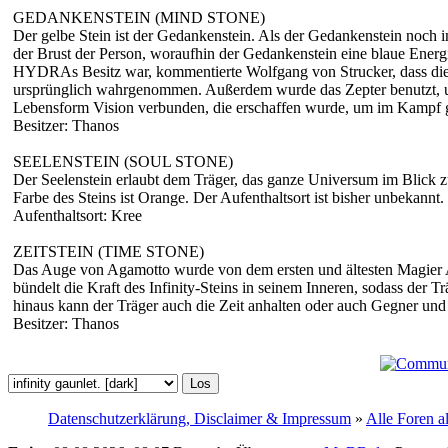
GEDANKENSTEIN (MIND STONE)
Der gelbe Stein ist der Gedankenstein. Als der Gedankenstein noch 
der Brust der Person, woraufhin der Gedankenstein eine blaue Energi
HYDRAs Besitz war, kommentierte Wolfgang von Strucker, dass die Wiss
ursprünglich wahrgenommen. Außerdem wurde das Zepter benutzt, um 
Lebensform Vision verbunden, die erschaffen wurde, um im Kampf 
Besitzer: Thanos
SEELENSTEIN (SOUL STONE)
Der Seelenstein erlaubt dem Träger, das ganze Universum im Blick zu 
Farbe des Steins ist Orange. Der Aufenthaltsort ist bisher unbekannt.
Aufenthaltsort: Kree
ZEITSTEIN (TIME STONE)
Das Auge von Agamotto wurde von dem ersten und ältesten Magier Aga
bündelt die Kraft des Infinity-Steins in seinem Inneren, sodass der 
hinaus kann der Träger auch die Zeit anhalten oder auch Gegner und
Besitzer: Thanos
Datenschutzerklärung, Disclaimer & Impressum
»
Alle Foren a