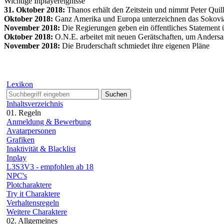
Wichtige Inplayereignisse
31. Oktober 2018:
Thanos erhält den Zeitstein und nimmt Peter Qui
Oktober 2018:
Ganz Amerika und Europa unterzeichnen das Sokov
November 2018:
Die Regierungen geben ein öffentliches Statement ü
Oktober 2018:
O.N.E. arbeitet mit neuen Gerätschaften, um Andersar
November 2018:
Die Bruderschaft schmiedet ihre eigenen Pläne
Lexikon
Suchen
Inhaltsverzeichnis
01. Regeln
Anmeldung & Bewerbung
Avatarpersonen
Grafiken
Inaktivität & Blacklist
Inplay
L3S3V3 - empfohlen ab 18
NPC's
Plotcharaktere
Try it Charaktere
Verhaltensregeln
Weitere Charaktere
02. Allgemeines