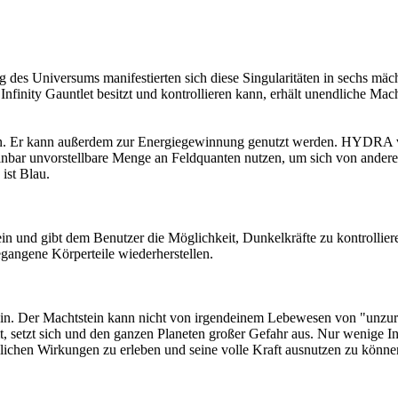
des Universums manifestierten sich diese Singularitäten in sechs mächt
finity Gauntlet besitzt und kontrollieren kann, erhält unendliche Ma
ieren. Er kann außerdem zur Energiegewinnung genutzt werden. HYDRA 
inbar unvorstellbare Menge an Feldquanten nutzen, um sich von ande
ist Blau.
ein und gibt dem Benutzer die Möglichkeit, Dunkelkräfte zu kontrolliere
gangene Körperteile wiederherstellen.
tstein. Der Machtstein kann nicht von irgendeinem Lebewesen von "unz
 setzt sich und den ganzen Planeten großer Gefahr aus. Nur wenige I
ödlichen Wirkungen zu erleben und seine volle Kraft ausnutzen zu könne