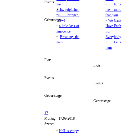
Events
mich in
•
It hurts
Schwierigkeiten
me more
zu bringen.
than you
Geburtstage
Wow!
•
We Can't
•
a little loss of
Have Faith
innocence
For
•
Breaking the
Everybody
habit
•
Let´s
hunt
Plots
Plots
Events
Events
Geburtstage
Geburtstage
17
Montag - 17.09.2018
Szenen
•
Hell is empty