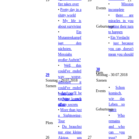
fire takes over
•
Mission
Events
•
Pretty day in a
incomplete
shitty world
•
there are
•
My life is
miracles in you
about surviving
Geburtstage
waiting their turn
•
Ein
to happen
Mutantenkampf
•
Ein Verdacht
jagt den
•
just because
nächsten.
you can, doesn't
Messiahs
mean you should
großer Auftritt?
•
Well, this
30
could've ended
Plots
29
Montag - 30.07.2018
way worse,
Sonntag - 29.07.2018
Szenen
although it
Szenen
•
Schon
could've ended
Events
•
And we'll be
komisch,
better, too
carrying each
wie das
•
3am knows
other
Leben so
all my secrets
Geburtstage
•
More than just
spielt
a Sightseeing-
•
Who
Tour
remains
Plots
•
Du brauchst
and who
nur eine kleine
can you
26
27
28
Aktion, um
trust?