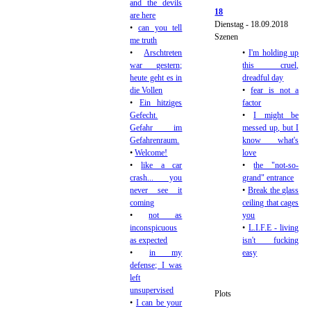
and the devils
18
are here
Dienstag - 18.09.2018
•
can you tell
Szenen
me truth
•
Arschtreten
•
I'm holding up
war gestern;
this cruel,
heute geht es in
dreadful day
die Vollen
•
fear is not a
•
Ein hitziges
factor
Gefecht.
•
I might be
Gefahr im
messed up, but I
Gefahrenraum.
know what's
•
Welcome!
love
•
like a car
•
the "not-so-
crash... you
grand" entrance
never see it
•
Break the glass
coming
ceiling that cages
•
not as
you
inconspicuous
•
L.I.F.E - living
as expected
isn't fucking
•
in my
easy
defense; I was
left
unsupervised
Plots
•
I can be your