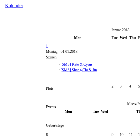
Kalender
Januar 2018
Mon
Tue
Wed
Thu
F
1
Montag - 01.01.2018
Szenen
•
[SMS] Kate & Cyrus
•
[SMS] Shang-Chi & Jin
2
3
4
Plots
Maerz 2
Events
Mon
Tue
Wed
T
Geburtstage
8
9
10
11