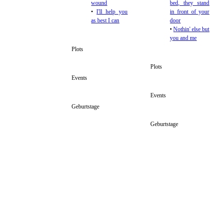
wound
bed, they stand
•
I'll help you
in front of your
as best I can
door
•
Nothin' else but
you and me
Plots
Plots
Events
Events
Geburtstage
Geburtstage