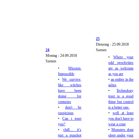
25
Dienstag - 25.09.2018
24
Szenen
Montag - 24.09.2018
•
Where your
Szenen
odd proclivities
•
Mission:
are as welcome
Impossible
as you are
•
We survive,
•
an ember in the
like witches
ashes
have been
•
Technology
doing for
trust is a good
centuries
thing but control
•
don't be
is a better one.
suspicious
•
well at least
•
Can i trust
you don't have to
you?
wear a cone
•
chill… it’s
•
Monsters dont
just a gunshot
sleep under your