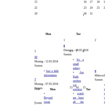
15
16
17
18
22
23
24
25
29
30
31
1
Mon
Tue
1
2
8
Dienstag - 08.05.2018
5
6
7
8
Szenen
12
•
It's a
Montag - 12.03.2018
small
Szenen
galaxy
•
Just a little
9
•
Am
information
Mittwoch
Ende
7
Szenen
sterben
Montag - 07.05.2018
wir
13
14
15
Szenen
Plots
Mon
sowieso
Tue
•
•
watch
Beyond
me burn
repair
all the
Events