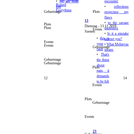
•
We are both
encounter
Ruined
lost
•
reflections
Everything
Geburtstage
Plots
projecting my
flaws
13
•
to the savage
Plots
Dienstag - 13.11.2018
Plots
daughters
Events
Szenen
•
Is it a mistake
•
this is
to trust you?
Events
your
•
What Mehtevas
Events
Geburtstage
fault
means
•
That's
Geburtstage
the thing
Geburtstage
about
Plots
pain, it
demands
12
14
to be felt
Events
Plots
Geburtstage
Events
23